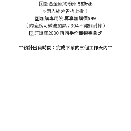
1️⃣鋁合金寵物碗架
58折
起
✨兩入組超省折上折！
2️⃣加購專用碗
再享加購價$99
（ 陶瓷碗可微波加熱 / 304不鏽鋼耐摔 ）
3️⃣訂單滿2000
再贈手作寵物零食🍗
**預計出貨時間：完成下單的三個工作天內**