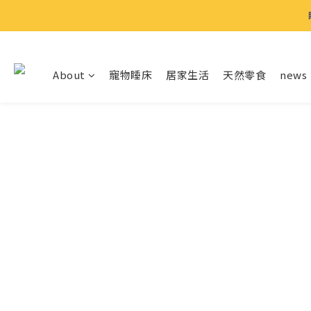
⍋
⍋
About
寵物睡床
居家生活
天然零食
news