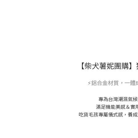
【柴犬薯妮團購】
⚡️鋁合金材質，一體
專為台灣潮濕氣候
滿足機能美感＆實
吃貨毛孩專屬儀式感，養成