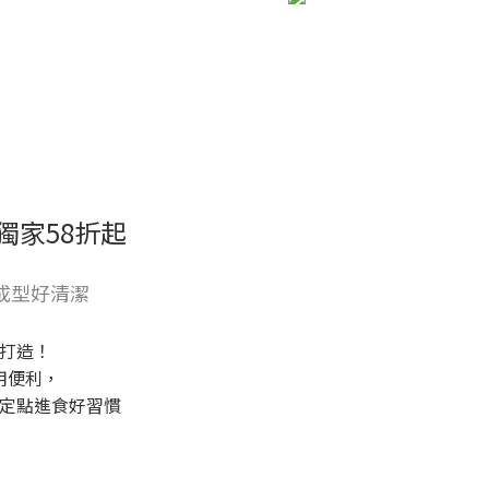
獨家58折起
成型好清潔
打造！
用便利，
定點進食好習慣