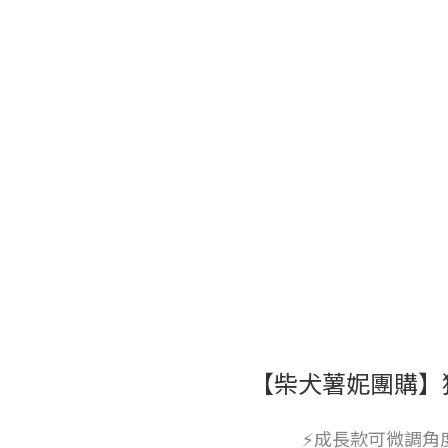
【柴犬薯妮團購】
⚡️成長款可微調角