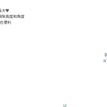
大💖
碗架高度和角度
也便利
【
N