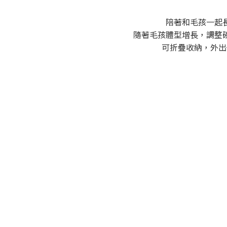
陪著和毛孩一起長
隨著毛孩體型增長，調整
可折疊收納，外出