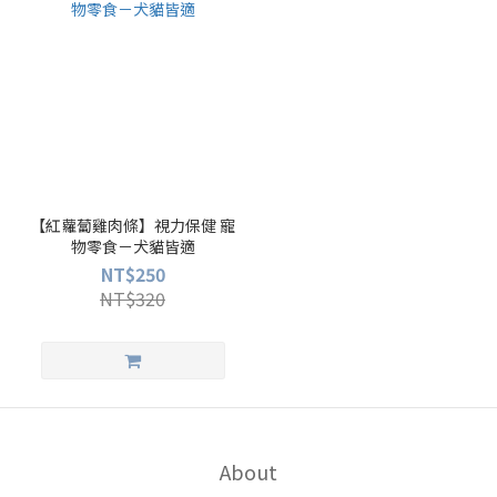
【紅蘿蔔雞肉條】視力保健 寵
物零食－犬貓皆適
NT$250
NT$320
About