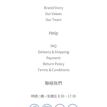
Brand Story
Our Values
Our Team
Help
FAQ
Delivery & Shipping
Payment
Return Policy
Terms & Conditions
聯絡我們
時間 / 週一至週五 8:30－17:30