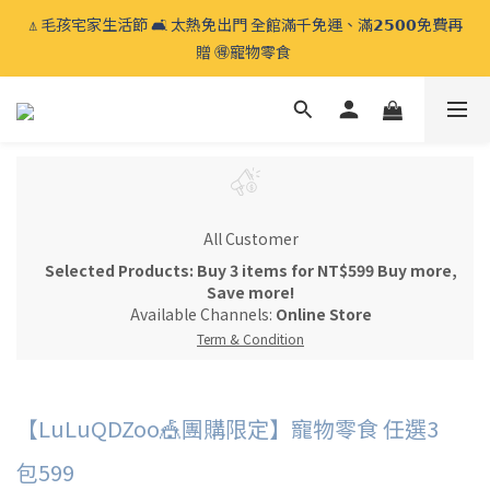
⍋ 毛孩宅家生活節 🛋️ 太熱免出門 全館滿千免運、滿𝟮𝟱𝟬𝟬免費再
⍋ 毛孩宅家生活節 🛋️ 太熱免出門 全館滿千免運、滿𝟮𝟱𝟬𝟬免費再
贈 🉐️寵物零食 
贈 🉐️寵物零食 
睡床系列換洗布套 🧼 加購優惠 𝟱折起🫧 睡床常清潔換洗，遠離塵
蟎過敏原
⍋ 毛孩宅家生活節 🛋️ 太熱免出門 全館滿千免運、滿𝟮𝟱𝟬𝟬免費再
贈 🉐️寵物零食 
All Customer
Selected Products: Buy 3 items for NT$599 Buy more,
Save more!
Available Channels:
Online Store
Term & Condition
【LuLuQDZoo🎪團購限定】寵物零食 任選3
包599