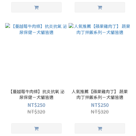
【蔓越莓牛肉條】抗炎抗氧 泌
人氣推薦【蘋果雞肉丁】 蔬果
尿保健－犬貓皆適
肉丁拌飯系列－犬貓皆適
NT$250
NT$250
NT$320
NT$320