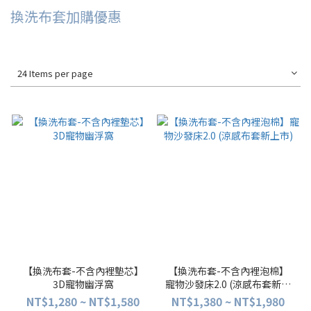
換洗布套加購優惠
24 Items per page
【換洗布套-不含內裡墊芯】
【換洗布套-不含內裡泡棉】
3D寵物幽浮窩
寵物沙發床2.0 (涼感布套新上
市)
NT$1,280 ~ NT$1,580
NT$1,380 ~ NT$1,980