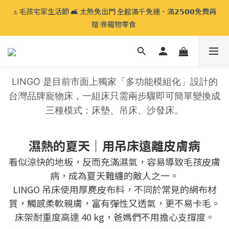
⍋ 毛孩宅家生活節 🛋️ 太熱免出門 全館滿千免運、滿𝟮𝟱𝟬𝟬免費再
⍋ 毛孩宅家生活節 🛋️ 太熱免出門 全館滿千免運、滿𝟮𝟱𝟬𝟬免費再
贈 🉐️寵物零食 
贈 🉐️寵物零食 
睡床系列換洗布套 🧼 加購優惠 𝟱折起🫧 睡床常清潔換洗，遠離塵
蟎過敏原
LINGO 是目前市面上獨家「多功能模組化」設計的
⍋ 毛孩宅家生活節 🛋️ 太熱免出門 全館滿千免運、滿𝟮𝟱𝟬𝟬免費再
台灣品牌寵物床，
一組床只需兩步驟即可簡單變換成
贈 🉐️寵物零食 
三種模式：床墊、吊床、沙發床。
濕熱的夏天｜用吊床遠離皮膚病
看似涼快的地板，反而充滿濕氣，容易導致毛孩皮膚
病，成為夏天難纏的敵人之一。
LINGO 吊床使用厚麂皮布料，不同於常見的網布材
質，觸感柔軟親膚，富有彈性又透氣，更不易卡毛。
床架耐重度高達 40 kg，爸媽們不用擔心支撐度。