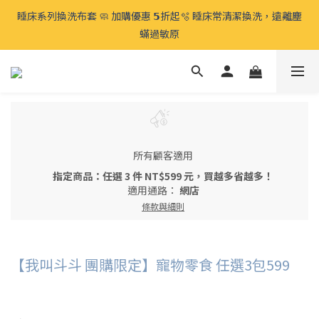
⍋ 毛孩宅家生活節 🛋️ 太熱免出門 全館滿千免運、滿𝟮𝟱𝟬𝟬免費再
睡床系列換洗布套 🧼 加購優惠 𝟱折起🫧 睡床常清潔換洗，遠離塵
贈 🉐️寵物零食 
蟎過敏原
⍋ 毛孩宅家生活節 🛋️ 太熱免出門 全館滿千免運、滿𝟮𝟱𝟬𝟬免費再
贈 🉐️寵物零食 
所有顧客適用
指定商品：任選 3 件 NT$599 元，買越多省越多！
適用通路：
網店
條款與細則
【我叫斗斗 團購限定】寵物零食 任選3包599