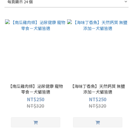
每頁顯示 24 個
【南瓜雞肉條】泌尿健康 寵物
【海味丁香魚】天然鈣質 無鹽
零食－犬貓皆適
添加－犬貓皆適
NT$250
NT$250
NT$320
NT$320