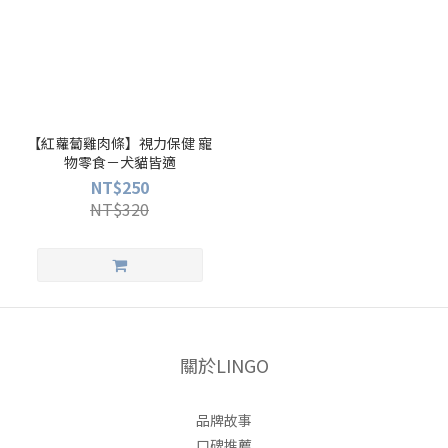
【紅蘿蔔雞肉條】視力保健 寵
物零食－犬貓皆適
NT$250
NT$320
關於LINGO
品牌故事
口碑推薦