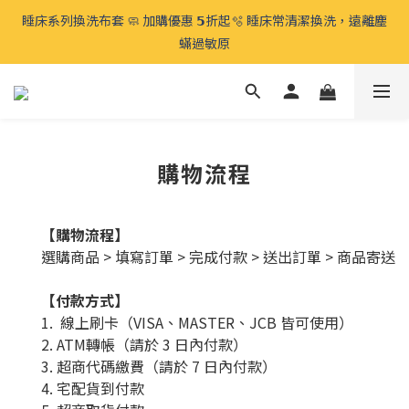
⍋ 毛孩宅家生活節 🛋️ 太熱免出門 全館滿千免運、滿𝟮𝟱𝟬𝟬免費再
睡床系列換洗布套 🧼 加購優惠 𝟱折起🫧 睡床常清潔換洗，遠離塵
贈 🉐️寵物零食 
蟎過敏原
⍋ 毛孩宅家生活節 🛋️ 太熱免出門 全館滿千免運、滿𝟮𝟱𝟬𝟬免費再
贈 🉐️寵物零食 
購物流程
【購物流程】
選購商品 > 填寫訂單 > 完成付款 > 送出訂單 > 商品寄送
【付款方式】
1. 線上刷卡（VISA、MASTER、JCB 皆可使用）
2. ATM轉帳（請於 3 日內付款）
3. 超商代碼繳費（請於 7 日內付款）
4. 宅配貨到付款