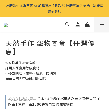
⍋ 毛孩宅家生活節 🛋️ 太熱免出門 全館滿千免運、滿𝟮𝟱𝟬𝟬免費再
睡床系列換洗布套 🧼 加購優惠 𝟱折起🫧 睡床常清潔換洗，遠離塵
贈 🉐️寵物零食 
蟎過敏原
⍋ 毛孩宅家生活節 🛋️ 太熱免出門 全館滿千免運、滿𝟮𝟱𝟬𝟬免費再
贈 🉐️寵物零食 
天然手作 寵物零食【任選優
惠】
✨寵物手作零食推薦.ᐟ .ᐟ 
採用人可食用等級食材
不添加澱粉、香料、色素、防腐劑
保留自然肉香及純肉的口感
至
08/31 16:00
截止
全店，⍋ 毛孩宅家生活節 🛋️ 太熱免出門 全
館滿千免運、滿𝟮𝟱𝟬𝟬免費再贈 🉐️寵物零食