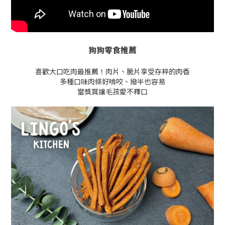
狗狗零食推薦
喜歡大口吃肉最推薦！肉片、脆片享受存粹的肉香
多種口味肉條好啃咬、撥半也容易
當獎賞讓毛孩愛不釋口