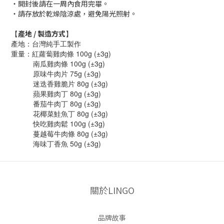
・開封後請在一周內食用完畢。
・請存放於乾燥陰涼處，避免陽光照射。
【
產地 / 製造方式
】
產地：台灣純手工製作
重量：紅蘿蔔雞肉條 100g (±3g)
南瓜雞肉條 100g (±3g)
原味牛肉片 75g (±3g)
迷迭香雞脆片 80g (±3g)
蘋果雞肉丁 80g (±3g)
番茄牛肉丁 80g (±3g)
花椰菜鮭魚丁 80g (±3g)
快吃雞肉鬆 100g (±3g)
蔓越莓牛肉條 80g (±3g)
海味丁香魚 50g (±3g)
關於LINGO
品牌故事