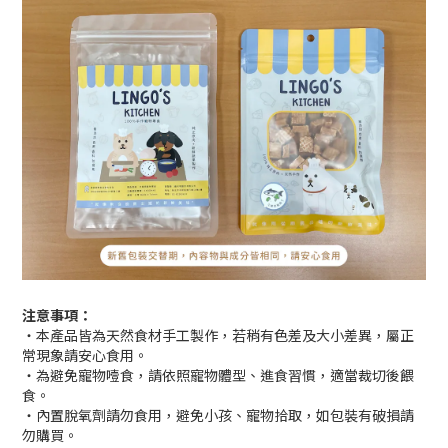
注意事項：
・本產品皆為天然食材手工製作，若稍有色差及大小差異，屬正
常現象請安心食用。
・為避免寵物噎食，請依照寵物體型、進食習慣，適當裁切後餵
食。
・內置脫氧劑請勿食用，避免小孩、寵物拾取，如包裝有破損請
勿購買。