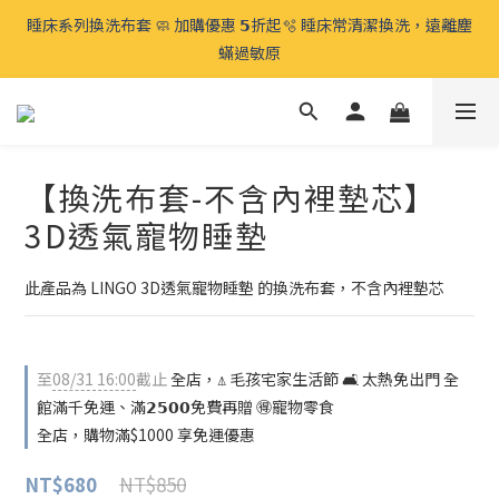
⍋ 毛孩宅家生活節 🛋️ 太熱免出門 全館滿千免運、滿𝟮𝟱𝟬𝟬免費再
睡床系列換洗布套 🧼 加購優惠 𝟱折起🫧 睡床常清潔換洗，遠離塵
贈 🉐️寵物零食 
蟎過敏原
⍋ 毛孩宅家生活節 🛋️ 太熱免出門 全館滿千免運、滿𝟮𝟱𝟬𝟬免費再
贈 🉐️寵物零食 
【換洗布套-不含內裡墊芯】
3D透氣寵物睡墊
此產品為 LINGO 3D透氣寵物睡墊 的換洗布套，不含內裡墊芯
至
08/31 16:00
截止
全店，⍋ 毛孩宅家生活節 🛋️ 太熱免出門 全
館滿千免運、滿𝟮𝟱𝟬𝟬免費再贈 🉐️寵物零食
全店，購物滿$1000 享免運優惠
NT$850
NT$680