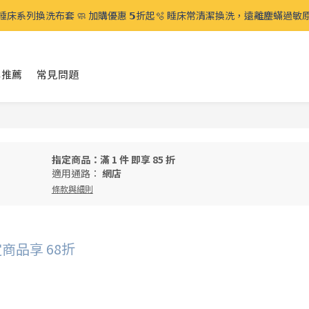
 毛孩宅家生活節 🛋️ 太熱免出門 全館滿千免運、滿𝟮𝟱𝟬𝟬免費再贈 🉐️寵物零
睡床系列換洗布套 🧼 加購優惠 𝟱折起🫧 睡床常清潔換洗，遠離塵蟎過敏
 毛孩宅家生活節 🛋️ 太熱免出門 全館滿千免運、滿𝟮𝟱𝟬𝟬免費再贈 🉐️寵物零
碑推薦
常見問題
指定商品：滿 1 件 即享 85 折
適用通路：
網店
條款與細則
指定商品享 68折