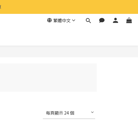
食 
原
繁體中文
食 
每頁顯示 24 個