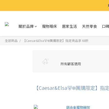
⍋
⍋
關於品牌
寵物睡床
居家生活
天然零食
口
全部商品
【Caesar&Elsa🐻‍❄️團購限定】指定商品享 68折
所有顧客適用
【Caesar&Elsa🐻‍❄️團購限定】