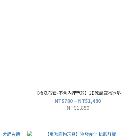
【換洗布套-不含內裡墊芯】3D涼感寵物冰墊
NT$780 ~ NT$1,480
NT$1,850