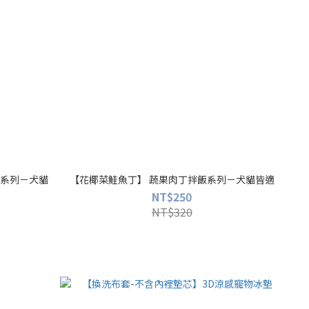
飯系列－犬貓
【花椰菜鮭魚丁】 蔬果肉丁拌飯系列－犬貓皆適
NT$250
NT$320