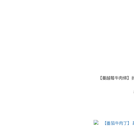
【蔓越莓牛肉條】