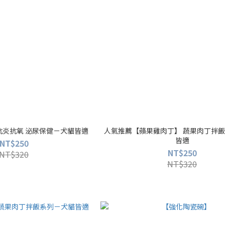
抗炎抗氧 泌尿保健－犬貓皆適
人氣推薦【蘋果雞肉丁】 蔬果肉丁拌
皆適
NT$250
NT$250
NT$320
NT$320