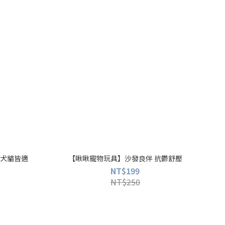
－犬貓皆適
【啾啾寵物玩具】沙發良伴 抗鬱舒壓
NT$199
NT$250