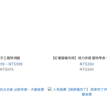
手工寵物項圈
【紅蘿蔔雞肉條】視力保健 寵物零食
99 ~ NT$599
NT$250
NT$975
NT$320