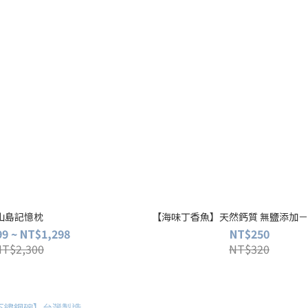
山島記憶枕
【海味丁香魚】天然鈣質 無鹽添加
9 ~ NT$1,298
NT$250
NT$2,300
NT$320