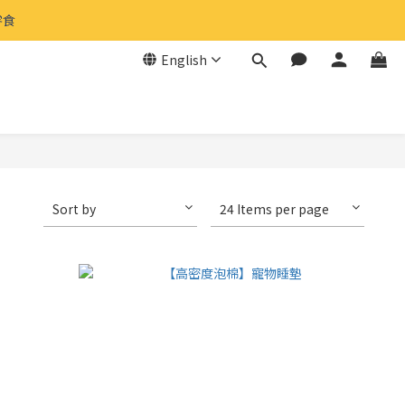
食 
食 
English
原
食 
Sort by
24 Items per page