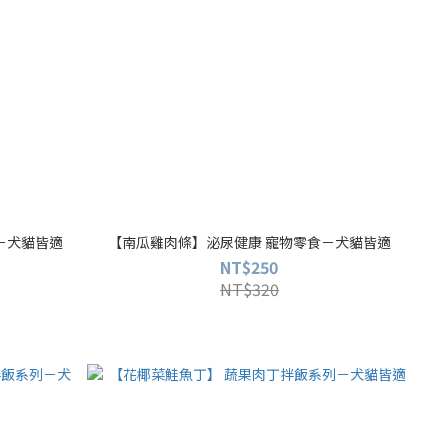
－犬貓皆適
【南瓜雞肉條】泌尿健康 寵物零食－犬貓皆適
NT$250
NT$320